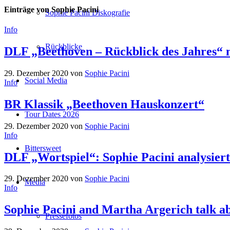
Einträge von Sophie Pacini
Sophie Pacini Diskografie
Info
Rückblicke
DLF „Beethoven – Rückblick des Jahres“ m
29. Dezember 2020
von
Sophie Pacini
Social Media
Info
BR Klassik „Beethoven Hauskonzert“
Tour Dates 2026
29. Dezember 2020
von
Sophie Pacini
Info
Bittersweet
DLF „Wortspiel“: Sophie Pacini analysiert
29. Dezember 2020
von
Sophie Pacini
Media
Info
Sophie Pacini and Martha Argerich talk 
Pressefotos