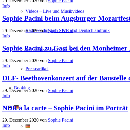
29. Dezember 2020
von
Sophie Pacini
Info
Videos – Live und Musikvideos
Sophie Pacini beim Augsburger Mozartfes
Radiosendung im SWR und Deutschlandfunk
29. Dezember 2020
von
Sophie Pacini
Info
Sophie Pacini zu Gast bei den Monheimer
Interviews – Fernsehportraits
29. Dezember 2020
von
Sophie Pacini
Info
Presseartikel
DLF- Beethovenkonzert auf der Baustelle 
Booking
29. Dezember 2020
von
Sophie Pacini
Info
NDR à la carte – Sophie Pacini im Porträt
29. Dezember 2020
von
Sophie Pacini
Info