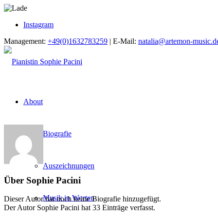
Instagram
Management:
+49(0)1632783259
| E-Mail:
natalia@artemon-music.d
About
Biografie
Auszeichnungen
Über
Sophie Pacini
Musik in Worten
Dieser Autor hat noch keine Biografie hinzugefügt.
Der Autor
Sophie Pacini
hat 33 Einträge verfasst.