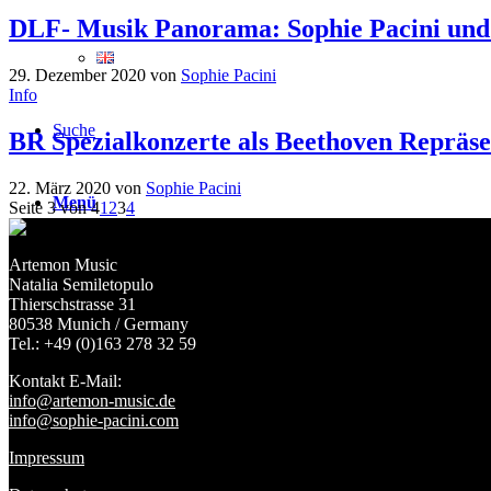
DLF- Musik Panorama: Sophie Pacini un
29. Dezember 2020
von
Sophie Pacini
Info
Suche
BR Spezialkonzerte als Beethoven Repräse
22. März 2020
von
Sophie Pacini
Menü
Seite 3 von 4
1
2
3
4
Artemon Music
Natalia Semiletopulo
Thierschstrasse 31
80538 Munich / Germany
Tel.: +49 (0)163 278 32 59
Kontakt E-Mail:
info@artemon-music.de
info@sophie-pacini.com
Impressum